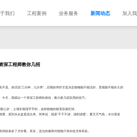
于我们
工程案例
业务服务
新闻动态
加入我
建筑设计
市政设计
电力设计
商物粮储藏（冷库冷冻）
农林设计
勘察资质
水利设计
风景园林
资深工程师教你几招
土地规划
城乡规划
工程测绘
工程咨询
工程造价
实不是。俗话说“三分种，七分养”，后期的养护才是决定植物能不能活好、景观能不能长久的
。今天，我就以一个资深工程师的身份，教大家几招实用的技巧。
“透心凉”，土壤长期湿乎乎的，这样植物的根系容易烂掉。
浇透，直到水从盆底流出来。简单说，就是“不干不浇，浇则浇透”。夏天天气热，水分蒸发
觉得枝条多了才好看。其实，适当的修剪对植物只有好处没有坏处。