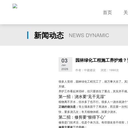
首页
关
新闻动态
NEWS DYNAMIC
03
园林绿化工程施工养护难？
Jan
2026
作者：中建建设 浏览：1990次
很多人觉得，园林绿化工程完工了，就万事大吉了。其
关键。
养护工作看起来琐碎，但只要抓住了重点，其实并不难
第一招：浇水要“见干见湿”
植物离不开水，但水多了也不行。很多人一浇水就浇个
等土壤表面干了再浇水，而且要一次性
正确的做法是：
快，要多浇几次；冬天植物休眠，就要少浇水。
第二招：修剪要“狠得下心”
修剪是门技术活，也是个体力活。有些朋友舍不得剪，
修剪主要有三个目的：