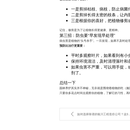
一是剪掉枯枝、病枝，防止病菌
二是剪掉长得太密的枝条，让内
三是根据你的喜好，把植物修剪
记住，修剪是为了让植物长得更健康、更精神。
第三招：防虫要“早发现早处理”
病虫害是植物的“头号杀手”。一旦发现，如果不及时处
预防比治疗更重要：
平时多观察叶片，如果看到有小
保持环境清洁，及时清理落叶和
如果虫害不严重，可以用手捉，
剂了。
总结一下
园林养护其实并不神秘，无非就是围绕着植物的吃（施
只要你多花点时间去观察你的植物，了解它的习性，再
如何选择靠谱的银川工程造价公