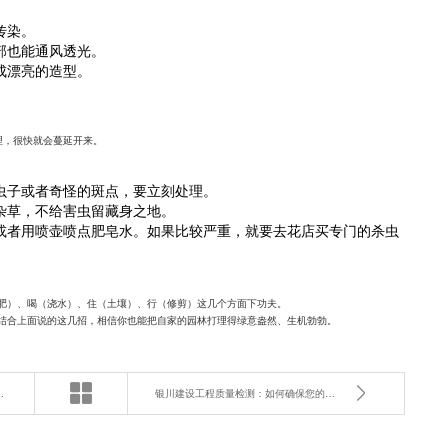
传染。
部也能通风透光。
成漂亮的造型。
理，很快就会蔓延开来。
虫子或者奇怪的斑点，要立刻处理。
杂草，不给害虫留藏身之地。
或者用喷壶喷点肥皂水。如果比较严重，就要去花店买专门的杀虫
肥）、喝（浇水）、住（土壤）、行（修剪）这几个方面下功夫。
结合上面说的这几招，相信你也能把自家的园林打理得绿意盎然、生机勃勃。
司？这3个标准必看
银川建设工程质量检测：如何确保您的项目万无一失？